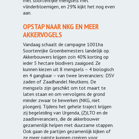
met soortenrijke mengsels met
vlinderbloemigen, en 29% kijkt het nog even
aan.
OPSTAP NAAR NKG EN MEER
AKKERVOGELS
Vandaag schaalt de campagne 1001ha
Soortenrijke Groenbemesters landelijk op.
Akkerbouwers krijgen zo’n 40% korting op
ieder 5 hectare biodivers zaaigoed. Ze
kunnen kiezen uit 8 mengsels – 4 biologisch
en 4 gangbaar – van twee leveranciers: DSV
zaden of Zaadhandel Neutkens. De
mengsels zijn geschikt om tot maart te
laten staan en om vervolgens de grond
minder zwaar te bewerken (NKG, niet
ploegen). Tijdens het gehele traject krijgen
zij begeleiding van Urgenda, (Z)LTO en de
zaadleveranciers, die de akkerbouwer
gezamenlijk helpen met duurzame stappen.
Ook gaan de partijen gezamenlijk kijken of
ze meer ruimte kunnen creëren voor