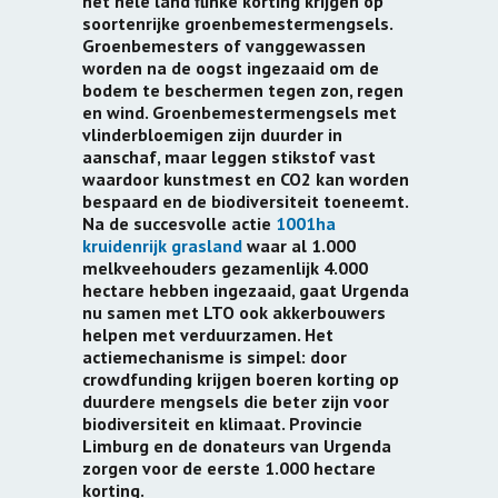
het hele land flinke korting krijgen op
soortenrijke groenbemestermengsels.
Groenbemesters of vanggewassen
worden na de oogst ingezaaid om de
bodem te beschermen tegen zon, regen
en wind. Groenbemestermengsels met
vlinderbloemigen zijn duurder in
aanschaf, maar leggen stikstof vast
waardoor
kunstmest en CO2 kan worden
bespaard en de biodiversiteit toeneemt.
Na de succesvolle actie
1001ha
kruidenrijk grasland
waar al 1.000
melkveehouders gezamenlijk 4.000
hectare hebben ingezaaid, gaat Urgenda
nu samen met LTO ook akkerbouwers
helpen met verduurzamen. Het
actiemechanisme is simpel: door
crowdfunding krijgen boeren korting op
duurdere mengsels die beter zijn voor
biodiversiteit en klimaat. Provincie
Limburg en de donateurs van Urgenda
zorgen voor de eerste 1.000 hectare
korting.