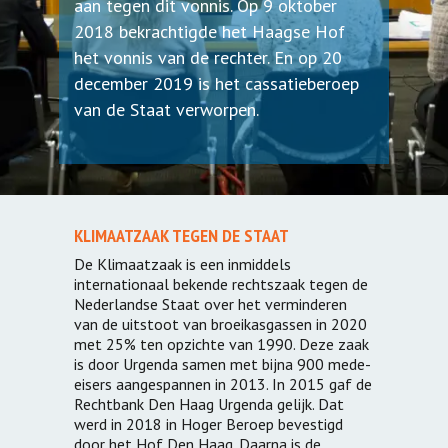
aan tegen dit vonnis. Op 9 oktober
2018 bekrachtigde het Haagse Hof
het vonnis van de rechter. En op 20
december 2019 is het cassatieberoep
van de Staat verworpen.
KLIMAATZAAK TEGEN DE STAAT
De Klimaatzaak is een inmiddels
internationaal bekende rechtszaak tegen de
Nederlandse Staat over het verminderen
van de uitstoot van broeikasgassen in 2020
met 25% ten opzichte van 1990. Deze zaak
is door Urgenda samen met bijna 900 mede-
eisers aangespannen in 2013. In 2015 gaf de
Rechtbank Den Haag Urgenda gelijk. Dat
werd in 2018 in Hoger Beroep bevestigd
door het Hof Den Haag. Daarna is de