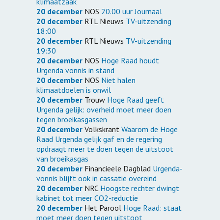
klimaatzaak
20 december
NOS
20.00 uur Journaal
20 december
RTL Nieuws
TV-uitzending
18:00
20 december
RTL Nieuws
TV-uitzending
19:30
20 december
NOS
Hoge Raad houdt
Urgenda vonnis in stand
20 december
NOS
Niet halen
klimaatdoelen is onwil
20 december
Trouw
Hoge Raad geeft
Urgenda gelijk: overheid moet meer doen
tegen broeikasgassen
20 december
Volkskrant
Waarom de Hoge
Raad Urgenda gelijk gaf en de regering
opdraagt meer te doen tegen de uitstoot
van broeikasgas
20 december
Financieele Dagblad
Urgenda-
vonnis blijft ook in cassatie overeind
20 december
NRC
Hoogste rechter dwingt
kabinet tot meer CO2-reductie
20 december
Het Parool
Hoge Raad: staat
moet meer doen tegen uitstoot