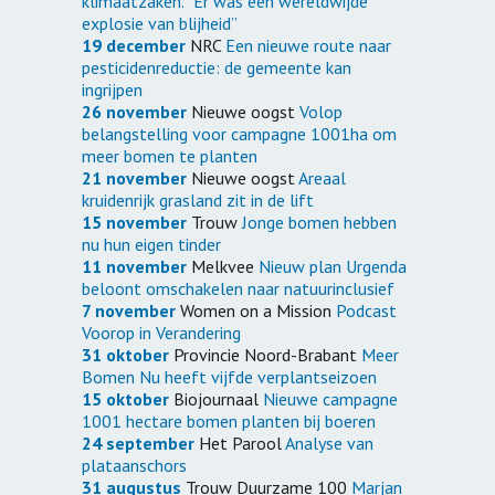
klimaatzaken. “Er was een wereldwijde
explosie van blijheid”
19 december
NRC
Een nieuwe route naar
pesticidenreductie: de gemeente kan
ingrijpen
26 november
Nieuwe oogst
Volop
belangstelling voor campagne 1001ha om
meer bomen te planten
21 november
Nieuwe oogst
Areaal
kruidenrijk grasland zit in de lift
15 november
Trouw
Jonge bomen hebben
nu hun eigen tinder
11 november
Melkvee
Nieuw plan Urgenda
beloont omschakelen naar natuurinclusief
7 november
Women on a Mission
Podcast
Voorop in Verandering
31 oktober
Provincie Noord-Brabant
Meer
Bomen Nu heeft vijfde verplantseizoen
15 oktober
Biojournaal
Nieuwe campagne
1001 hectare bomen planten bij boeren
24 september
Het Parool
Analyse van
plataanschors
31 augustus
Trouw Duurzame 100
Marjan