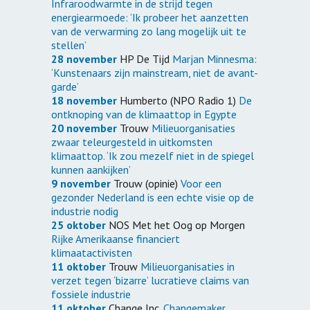
Infraroodwarmte in de strijd tegen
energiearmoede: ’Ik probeer het aanzetten
van de verwarming zo lang mogelijk uit te
stellen’
28 november
HP De Tijd
Marjan Minnesma:
‘Kunstenaars zijn mainstream, niet de avant-
garde’
18 november
Humberto (NPO Radio 1)
De
ontknoping van de klimaattop in Egypte
20 november
Trouw
Milieuorganisaties
zwaar teleurgesteld in uitkomsten
klimaattop. ‘Ik zou mezelf niet in de spiegel
kunnen aankijken’
9 november
Trouw (opinie)
Voor een
gezonder Nederland is een echte visie op de
industrie nodig
25 oktober
NOS Met het Oog op Morgen
Rijke Amerikaanse financiert
klimaatactivisten
11 oktober
Trouw
Milieuorganisaties in
verzet tegen ‘bizarre’ lucratieve claims van
fossiele industrie
11 oktober
Change Inc.
Changemaker