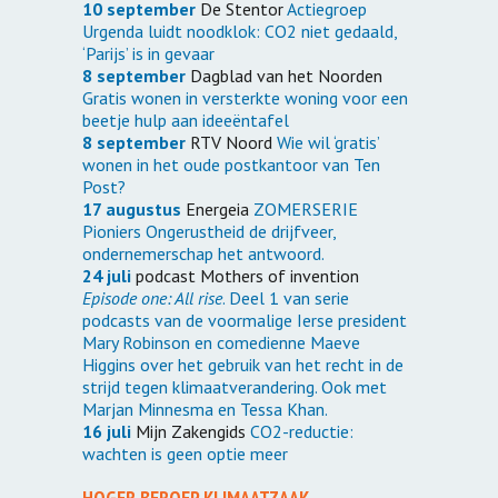
10 september
De Stentor
Actiegroep
Urgenda luidt noodklok: CO2 niet gedaald,
‘Parijs’ is in gevaar
8 september
Dagblad van het Noorden
Gratis wonen in versterkte woning voor een
beetje hulp aan ideeëntafel
8 september
RTV Noord
Wie wil ‘gratis’
wonen in het oude postkantoor van Ten
Post?
17 augustus
Energeia
ZOMERSERIE
Pioniers
Ongerustheid de drijfveer,
ondernemerschap het antwoord.
24 juli
podcast Mothers of invention
Episode one: All rise
. Deel 1 van serie
podcasts van de voormalige Ierse president
Mary Robinson en comedienne Maeve
Higgins over het gebruik van het recht in de
strijd tegen klimaatverandering. Ook met
Marjan Minnesma en Tessa Khan.
16 juli
Mijn Zakengids
CO2-reductie:
wachten is geen optie meer
HOGER BEROEP KLIMAATZAAK