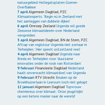
natuurgebied Hellegatsplaten Goeree-
Overflakkee
7 april
Algemeen Dagblad, PZC
Klimaatexperts: ‘Begin nú in Zeeland met
het aanleggen van dubbele dijken’
6 april
Omroep Zeeland
Urgenda wil goede
Zeeuwse klimaatideeën over Nederland
verspreiden
5 april
Algemeen Dagblad, BN de Stem, PZC
Aftrap van regiotour Urgenda niet zomaar in
Terheijden: ‘Hier speelt ontzettend veel’
4 april
Algemeen Dagblad
Urgenda naar
Breda en Terheijden voor ‘duurzame
innovaties onder de rook van Rotterdam’
9 februari
Financieele Dagblad
Nederland
haalt onverwacht klimaatdoel van Urgenda
9 februari
RTV Utrecht
Beuken op de
Broekhuizerlaan in Leersum toch niet gekapt
12 januari
Algemeen Dagblad
Topvrouw
chemiereus over klimaat: ‘Onze jeugd kijkt
op een betere manier naar de wereld’