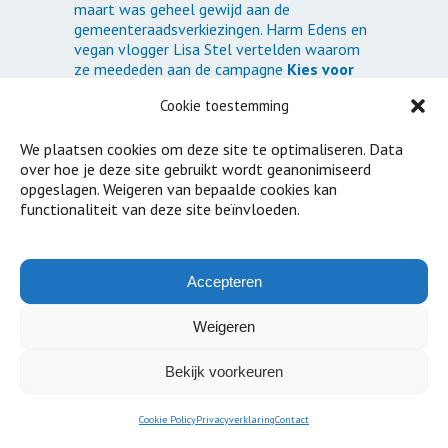
maart was geheel gewijd aan de
gemeenteraadsverkiezingen. Harm Edens en
vegan vlogger Lisa Stel vertelden waarom
ze meededen aan de campagne
Kies voor
Klimaat
.
Cookie toestemming
8 maart
De ochtend van 4
Marjan
Minnesma bespreekt met Margriet Vromans
We plaatsen cookies om deze site te optimaliseren. Data
op internationale vrouwendag de verwarde
over hoe je deze site gebruikt wordt geanonimiseerd
mannen aan de top van het bedrijfsleven.
opgeslagen. Weigeren van bepaalde cookies kan
7 maart
RTLZ
‘VN-doelen: ‘Nederland blijft
functionaliteit van deze site beïnvloeden.
vieste jongetje van de klas’
, met reacties van
Peter Hein van Mulligen, hoofdeconoom van
het CBS en Marjan Minnesma
1 maart
Parool
‘Ook fijn voor de Groningers’
Accepteren
over hoe Amsterdam afscheid neemt van
het gebruik van aardgas
Weigeren
24 februari
NRC
Amsterdammers, dat
aardgas gaat echt verdwijnen – over het
streven van Amsterdam naar meer
Bekijk voorkeuren
duurzame woningen en de aardgasvrij
oplossing van ThuisBaas
Cookie Policy
Privacyverklaring
Contact
24 januari
Koffietijd
Helga van Leur wil