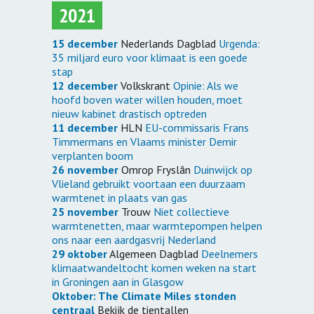
2021
15 december
Nederlands Dagblad
Urgenda:
35 miljard euro voor klimaat is een goede
stap
12 december
Volkskrant
Opinie: Als we
hoofd boven water willen houden, moet
nieuw kabinet drastisch optreden
11 december
HLN
EU-commissaris Frans
Timmermans en Vlaams minister Demir
verplanten boom
26 november
Omrop Fryslân
Duinwijck op
Vlieland gebruikt voortaan een duurzaam
warmtenet in plaats van gas
25 november
Trouw
Niet collectieve
warmtenetten, maar warmtepompen helpen
ons naar een aardgasvrij Nederland
29 oktober
Algemeen Dagblad
Deelnemers
klimaatwandeltocht komen weken na start
in Groningen aan in Glasgow
Oktober: The Climate Miles stonden
centraal
Bekijk de tientallen