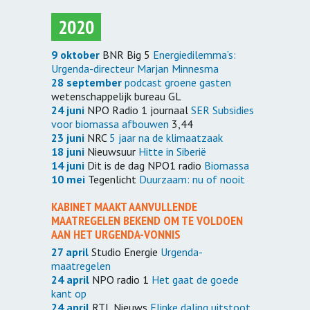
2020
9 oktober
BNR Big 5
Energiedilemma’s:
Urgenda-directeur Marjan Minnesma
28 september
podcast groene gasten
wetenschappelijk bureau GL
24 juni
NPO Radio 1 journaal
SER Subsidies
voor biomassa afbouwen
3,44
23 juni
NRC
5 jaar na de klimaatzaak
18 juni
Nieuwsuur
Hitte in Siberië
14 juni
Dit is de dag NPO1 radio
Biomassa
10 mei
Tegenlicht
Duurzaam: nu of nooit
KABINET MAAKT AANVULLENDE
MAATREGELEN BEKEND OM TE VOLDOEN
AAN HET URGENDA-VONNIS
27 april
Studio Energie
Urgenda-
maatregelen
24 april
NPO radio 1
Het gaat de goede
kant op
24 april
RTL Nieuws
Flinke daling uitstoot