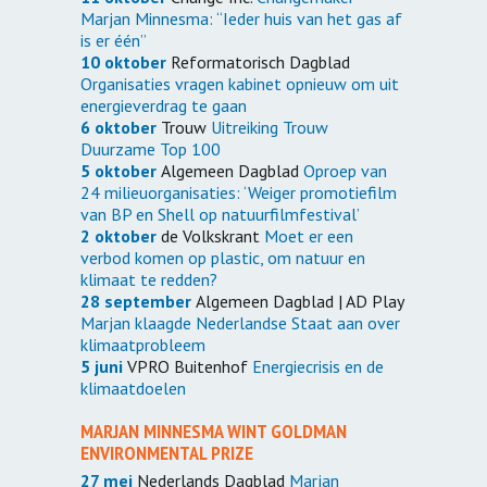
Marjan Minnesma: “Ieder huis van het gas af
is er één”
10 oktober
Reformatorisch Dagblad
Organisaties vragen kabinet opnieuw om uit
energieverdrag te gaan
6 oktober
Trouw
Uitreiking Trouw
Duurzame Top 100
5 oktober
Algemeen Dagblad
Oproep van
24 milieuorganisaties: ‘Weiger promotiefilm
van BP en Shell op natuurfilmfestival’
2 oktober
de Volkskrant
Moet er een
verbod komen op plastic, om natuur en
klimaat te redden?
28 september
Algemeen Dagblad | AD Play
Marjan klaagde Nederlandse Staat aan over
klimaatprobleem
5 juni
VPRO Buitenhof
Energiecrisis en de
klimaatdoelen
MARJAN MINNESMA WINT GOLDMAN
ENVIRONMENTAL PRIZE
27 mei
Nederlands Dagblad
Marjan