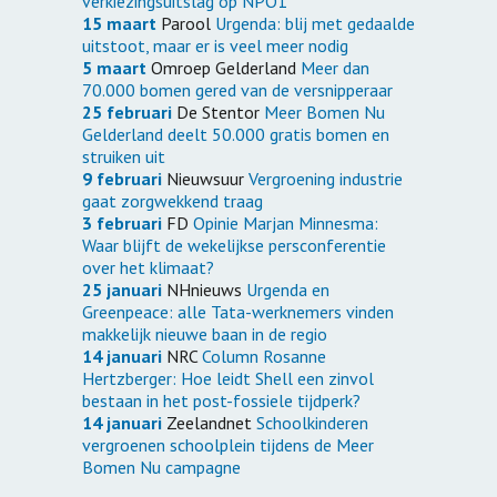
verkiezingsuitslag op NPO1
15 maart
Parool
Urgenda: blij met gedaalde
uitstoot, maar er is veel meer nodig
5 maart
Omroep Gelderland
Meer dan
70.000 bomen gered van de versnipperaar
25 februari
De Stentor
Meer Bomen Nu
Gelderland deelt 50.000 gratis bomen en
struiken uit
9 februari
Nieuwsuur
Vergroening industrie
gaat zorgwekkend traag
3 februari
FD
Opinie Marjan Minnesma:
Waar blijft de wekelijkse persconferentie
over het klimaat?
25 januari
NHnieuws
Urgenda en
Greenpeace: alle Tata-werknemers vinden
makkelijk nieuwe baan in de regio
14 januari
NRC
Column Rosanne
Hertzberger: Hoe leidt Shell een zinvol
bestaan in het post-fossiele tijdperk?
14 januari
Zeelandnet
Schoolkinderen
vergroenen schoolplein tijdens de Meer
Bomen Nu campagne