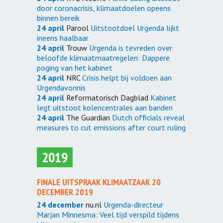
door coronacrisis, klimaatdoelen opeens
binnen bereik
24 april
Parool
Uitstootdoel Urgenda lijkt
ineens haalbaar
24 april
Trouw
Urgenda is tevreden over
beloofde klimaatmaatregelen: Dappere
poging van het kabinet
24 april
NRC
Crisis helpt bij voldoen aan
Urgendavonnis
24 april
Reformatorisch Dagblad
Kabinet
legt uitstoot kolencentrales aan banden
24 april
The Guardian
Dutch officials reveal
measures to cut emissions after court ruling
2019
FINALE UITSPRAAK KLIMAATZAAK 20
DECEMBER 2019
24 december
nu.nl
Urgenda-directeur
Marjan Minnesma: Veel tijd verspild tijdens