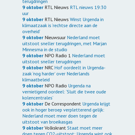
terugdringen
9 oktober
RTL Nieuws
RTL nieuws 19:30
uur
9 oktober
RTL Nieuws
Winst Urgenda in
klimaatzaak is ‘rechtse directe aan de
overheid’
9 oktober
Nieuwsuur
Nederland moet
uitstoot sneller terugdringen, met Marjan
Minnesma in de studio
9 oktober
NPO Radio 1
Nederland moet
uitstoot sneller terugdringen
9 oktober
NRC
Hof oordeelt in Urgenda-
zaak ‘nog harder’ over Nederlands
klimaatbeleid
9 oktober
NPO Radio
Urgenda na
vernietigend oordeel: ‘Sluit die twee oude
kolencentrales’
9 oktober
De Correspondent
Urgenda krijgt
ook in hoger beroep verpletterend gelijk:
Nederland moet meer doen tegen de
uitstoot van broeikasgas
9 oktober
Volkskrant
Staat moet meer
doen tegen CO2-uitstoot: Urgenda wint ook