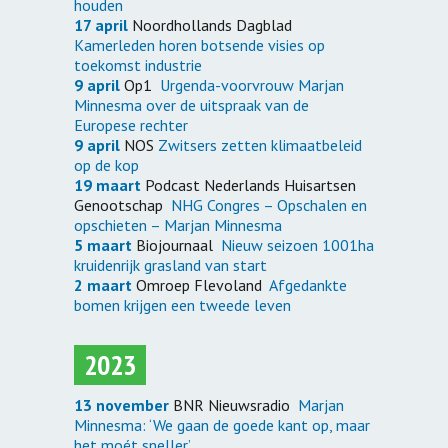
houden
17 april
Noordhollands Dagblad
Kamerleden horen botsende visies op
toekomst industrie
9 april
Op1
Urgenda-voorvrouw Marjan
Minnesma over de uitspraak van de
Europese rechter
9 april
NOS
Zwitsers zetten klimaatbeleid
op de kop
19 maart
Podcast Nederlands Huisartsen
Genootschap
NHG Congres – Opschalen en
opschieten – Marjan Minnesma
5 maart
Biojournaal
Nieuw seizoen 1001ha
kruidenrijk grasland van start
2 maart
Omroep Flevoland
Afgedankte
bomen krijgen een tweede leven
2023
13 november
BNR Nieuwsradio
Marjan
Minnesma: ‘We gaan de goede kant op, maar
het moét sneller’