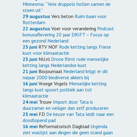
Minnesma: “Vele druppels hollen samen de
steen uit”
29 augustus
Vers beton
Ruim baan voor
Rotterdam
22 augustus
Voer voor verandering
Podcast
bonusaflevering 20 jaar DRIFT – Focus op
een gezond Nederland
23 juni
RTV NOF
Rode ketting langs Friese
kust voor klimaatactie
23 juni
NU.nl
Drone filmt rode menselijke
ketting langs Nederlandse kust
21 juni
Biojournaal
Nederland krijgt er dit
najaar 2000 biodiverse akkers bij
16 juni
Vroege Vogels
Menselijke ketting
langs kust spoort politiek aan tot
klimaatactie
24 mei
Trouw
Import door Tata is
duurzamer en veiliger dan zelf produceren
23 mei
FD
De keuze van Tata leidt naar een
doodlopend pad
16 mei
Reformatorisch Dagblad
Urgenda
ziet waslijst aan dingen die geen stand gaan