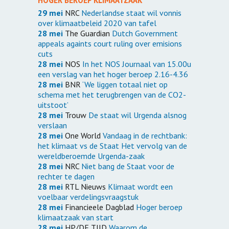
29 mei
NRC
Nederlandse staat wil vonnis
over klimaatbeleid 2020 van tafel
28 mei
The Guardian
Dutch Government
appeals againts court ruling over emisions
cuts
28 mei
NOS
In het NOS Journaal van 15.00u
een verslag van het hoger beroep 2.16-4.36
28 mei
BNR
‘We liggen totaal niet op
schema met het terugbrengen van de CO2-
uitstoot’
28 mei
Trouw
De staat wil Urgenda alsnog
verslaan
28 mei
One World
Vandaag in de rechtbank:
het klimaat vs de Staat Het vervolg van de
wereldberoemde Urgenda-zaak
28 mei
NRC
Niet bang de Staat voor de
rechter te dagen
28 mei
RTL Nieuws
Klimaat wordt een
voelbaar verdelingsvraagstuk
28 mei
Financieele Dagblad
Hoger beroep
klimaatzaak van start
28 mei
HP/DE TIJD
Waarom de