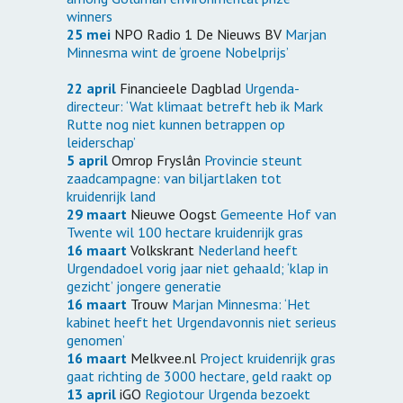
winners
25 mei
NPO Radio 1 De Nieuws BV
Marjan
Minnesma wint de ‘groene Nobelprijs’
22 april
Financieele Dagblad
Urgenda-
directeur: ‘Wat klimaat betreft heb ik Mark
Rutte nog niet kunnen betrappen op
leiderschap’
5 april
Omrop Fryslân
Provincie steunt
zaadcampagne: van biljartlaken tot
kruidenrijk land
29 maart
Nieuwe Oogst
Gemeente Hof van
Twente wil 100 hectare kruidenrijk gras
16 maart
Volkskrant
Nederland heeft
Urgendadoel vorig jaar niet gehaald; ‘klap in
gezicht’ jongere generatie
16 maart
Trouw
Marjan Minnesma: ‘Het
kabinet heeft het Urgendavonnis niet serieus
genomen’
16 maart
Melkvee.nl
Project kruidenrijk gras
gaat richting de 3000 hectare, geld raakt op
13 april
iGO
Regiotour Urgenda bezoekt