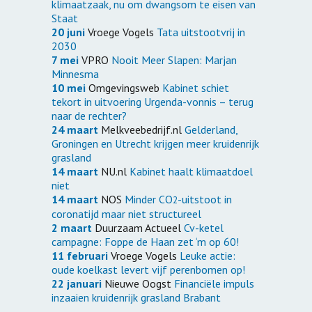
klimaatzaak, nu om dwangsom te eisen van
Staat
20 juni
Vroege Vogels
Tata uitstootvrij in
2030
7 mei
VPRO
Nooit Meer Slapen: Marjan
Minnesma
10 mei
Omgevingsweb
Kabinet schiet
tekort in uitvoering Urgenda-vonnis – terug
naar de rechter?
24 maart
Melkveebedrijf.nl
Gelderland,
Groningen en Utrecht krijgen meer kruidenrijk
grasland
14 maart
NU.nl
Kabinet haalt klimaatdoel
niet
14 maart
NOS
Minder CO
-uitstoot in
2
coronatijd maar niet structureel
2 maart
Duurzaam Actueel
Cv-ketel
campagne: Foppe de Haan zet ‘m op 60!
11 februari
Vroege Vogels
Leuke actie:
oude koelkast levert vijf perenbomen op!
22 januari
Nieuwe Oogst
Financiële impuls
inzaaien kruidenrijk grasland Brabant