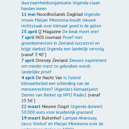
duurzaamheidsorganisatie Urgenda slaan
handen ineen
11 mei
Noordhollands Dagblad
Urgenda-
vrouw Marjan Minnesma houdt nieuwe
rechtszaak over klimaat goed in de gaten
25 april
Q Magazine
De beuk moet erin!
7 april
NOS Journaal
Proef met
groenbemesters in Zeeland succesvol en
krijgt dankzij Urgenda een landelijk vervolg.
(vanaf 3’40”)
7 april
Omroep Zeeland
Zeeuws experiment
om minder mest te gebruiken wordt
landelijke proef.
4 april
De Nacht Van
Is falend
klimaatbeleid een schending van de
mensenrechten? Urgenda’s klimaatjurist
Dennis van Berkel op NPO Radio1
(vanaf
25’36”)
22 maart
Nieuwe Oogst
Urgenda doneert
50.000 euro voor kruidenrijk grasland
19 maart
Buitenhof
Lamyae Aharouay,
Jacco Vonhof en Marjan Minnesma over de