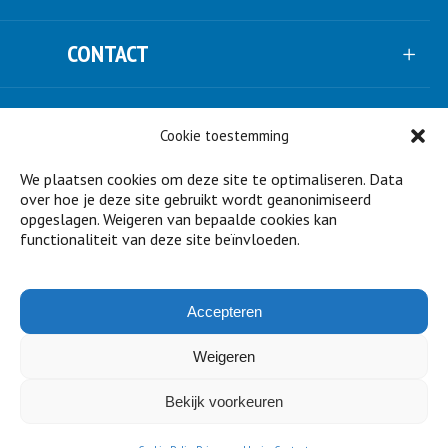
CONTACT
VOLG ONS
Cookie toestemming
We plaatsen cookies om deze site te optimaliseren. Data
NIEUWSBRIEF
over hoe je deze site gebruikt wordt geanonimiseerd
opgeslagen. Weigeren van bepaalde cookies kan
functionaliteit van deze site beïnvloeden.
STEUN ONS
Accepteren
PARTNERS
Weigeren
Bekijk voorkeuren
© Copyright Urgenda ·
disclaimer
·
privacy
·
cookies