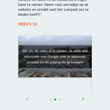
hand te nemen. Neem vast een kijkje op de
website en ontdek wat het Leerpark jou te
bieden heeft!”.
VIDEO’S 3X
 deelt dan
Klik om de video af te spelen. Je deelt dan
pparaat,
informatie met Google over je apparaat,
Klik om d
ezoekt
browser en de pagina die je bezoekt
informa
brows