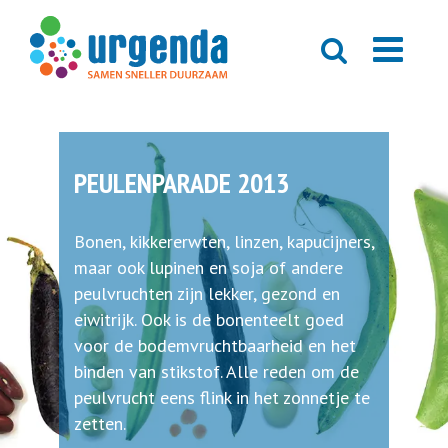
PEULENPARADE 2013
Bonen, kikkererwten, linzen, kapucijners,
maar ook lupinen en soja of andere
peulvruchten zijn lekker, gezond en
eiwitrijk. Ook is de bonenteelt goed
voor de bodemvruchtbaarheid en het
binden van stikstof. Alle reden om de
peulvrucht eens flink in het zonnetje te
zetten.