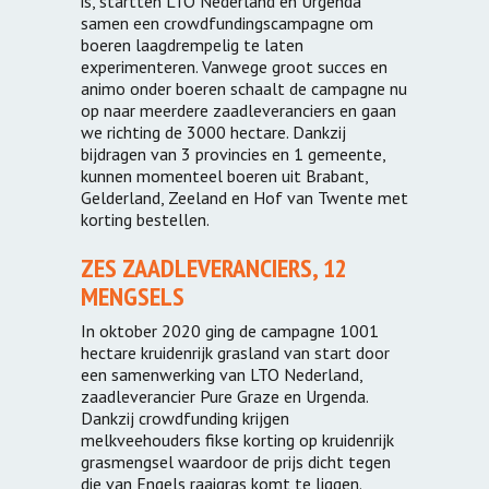
is, startten LTO Nederland en Urgenda
samen een crowdfundingscampagne om
boeren laagdrempelig te laten
experimenteren. Vanwege groot succes en
animo onder boeren schaalt de campagne nu
op naar meerdere zaadleveranciers en gaan
we richting de 3000 hectare. Dankzij
bijdragen van 3 provincies en 1 gemeente,
kunnen momenteel boeren uit Brabant,
Gelderland, Zeeland en Hof van Twente met
korting bestellen.
ZES ZAADLEVERANCIERS, 12
MENGSELS
In oktober 2020 ging de campagne 1001
hectare kruidenrijk grasland van start door
een samenwerking van LTO Nederland,
zaadleverancier Pure Graze en Urgenda.
Dankzij crowdfunding krijgen
melkveehouders fikse korting op kruidenrijk
grasmengsel waardoor de prijs dicht tegen
die van Engels raaigras komt te liggen.