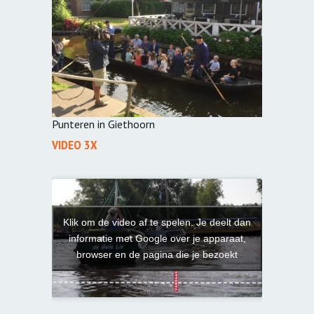
Punteren in Giethoorn
VIDEO 3X
 deelt dan
Klik om de video af te spelen. Je deelt dan
Klik om d
pparaat,
informatie met Google over je apparaat,
informa
ezoekt
browser en de pagina die je bezoekt
brows