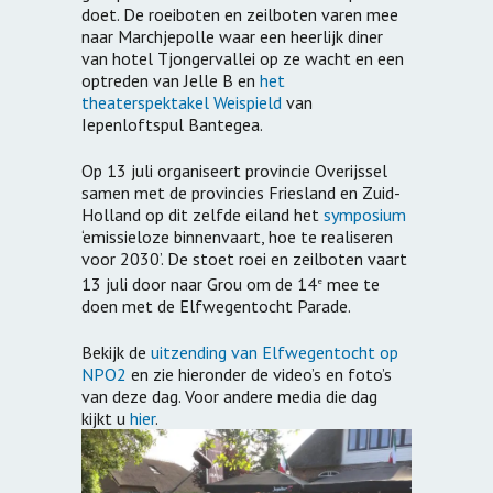
doet. De roeiboten en zeilboten varen mee
naar Marchjepolle waar een heerlijk diner
van hotel Tjongervallei op ze wacht en een
optreden van Jelle B en
het
theaterspektakel Weispield
van
Iepenloftspul Bantegea.
Op 13 juli organiseert provincie Overijssel
samen met de provincies Friesland en Zuid-
Holland op dit zelfde eiland het
symposium
‘emissieloze binnenvaart, hoe te realiseren
voor 2030’. De stoet roei en zeilboten vaart
13 juli door naar Grou om de 14
mee te
e
doen met de Elfwegentocht Parade.
Bekijk de
uitzending van Elfwegentocht op
NPO2
en zie hieronder de video’s en foto’s
van deze dag. Voor andere media die dag
kijkt u
hier
.