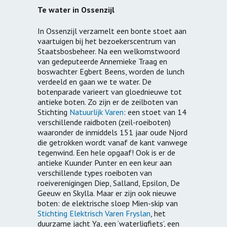
Te water in Ossenzijl
In Ossenzijl verzamelt een bonte stoet aan
vaartuigen bij het bezoekerscentrum van
Staatsbosbeheer. Na een welkomstwoord
van gedeputeerde Annemieke Traag en
boswachter Egbert Beens, worden de lunch
verdeeld en gaan we te water. De
botenparade varieert van gloednieuwe tot
antieke boten. Zo zijn er de zeilboten van
Stichting
Natuurlijk Varen
: een stoet van 14
verschillende raidboten (zeil-roeiboten)
waaronder de inmiddels 151 jaar oude Njord
die getrokken wordt vanaf de kant vanwege
tegenwind. Een hele opgaaf! Ook is er de
antieke Kuunder Punter en een keur aan
verschillende types roeiboten van
roeiverenigingen Diep, Salland, Epsilon, De
Geeuw en Skylla. Maar er zijn ook nieuwe
boten: de elektrische sloep Mien-skip van
Stichting Elektrisch Varen Fryslan
, het
duurzame jacht Ya, een ‘waterligfiets’, een