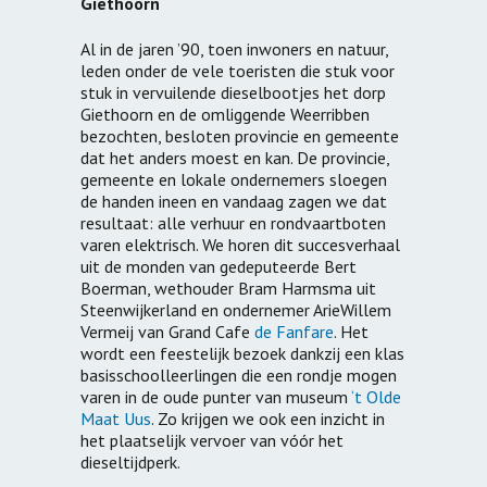
Giethoorn
Al in de jaren ’90, toen inwoners en natuur,
leden onder de vele toeristen die stuk voor
stuk in vervuilende dieselbootjes het dorp
Giethoorn en de omliggende Weerribben
bezochten, besloten provincie en gemeente
dat het anders moest en kan. De provincie,
gemeente en lokale ondernemers sloegen
de handen ineen en vandaag zagen we dat
resultaat: alle verhuur en rondvaartboten
varen elektrisch. We horen dit succesverhaal
uit de monden van gedeputeerde Bert
Boerman, wethouder Bram Harmsma uit
Steenwijkerland en ondernemer ArieWillem
Vermeij van Grand Cafe
de Fanfare
. Het
wordt een feestelijk bezoek dankzij een klas
basisschoolleerlingen die een rondje mogen
varen in de oude punter van museum
‘t Olde
Maat Uus
. Zo krijgen we ook een inzicht in
het plaatselijk vervoer van vóór het
dieseltijdperk.