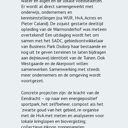
water en algen én de lokale voedselketen.
Er wordt al direct samengewerkt met
onderwijs, ondernemers en
kennisinstellingen (oa WUR, HvA, Acrres en
Pieter Caland). De zojuist gestarte deeltijd
opleiding van de Warmonderhof was meteen
overtekend! Een uitdaging wordt het om
samen met het SADC, gebiedsontwikkelaar
van Business Park Osdorp haar bestaande en
nog uit te geven terreinen te laten bijdragen
aan de(nieuwe) identiteit van de Tuinen. Ook
Westgaarde en de Akerpoort willen
samenwerken. Samenwerking met steeds
meer ondernemers en de omgeving wordt
voortgezet.
Concrete projecten zijn: de kracht van de
Eendracht – op naar een energiepositief
sportpark, het zelfbeheer, compost als het
‘zwarte goud van het gebied, re-organise
met de HvA met meten en analyseren voor
lokale kringlopen en biovergisting;
collectieve inkoop zonnepanelen .