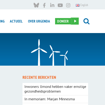
English
ING
ACTUEEL
OVER URGENDA
DONEER
Introductie
taal naar
landinzicht – grond voor
gesprek
 Steel
RECENTE BERICHTEN
7-Vinkjes Project
deneilanden
Inwoners IJmond hebben vaker ernstige
Meer Bomen Nu
gezondheidsproblemen
n
Kruidenrijk grasland
In memoriam: Marjan Minnesma
e Mode