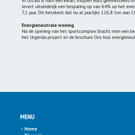
In totaal is ruim een kwart miljoen euro geïnvesteerd
levert uiteindelijk een besparing op van 64% op het ener
7,1 jaar. Dit betekent dat nu al jaarlijks 126,8 ton aan
Energieneutrale woning
Na de opening van het sportcomplex bracht men een be
het Urgenda project en de brochure Ons huis energieneut
MENU
– Home