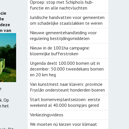
Groenbemesters
Oproep: stop met Schiphols hub-
echt
functie en alle nachtvluchten
Klaveronderzaai
cie
rij
Juridische handvatten voor gemeenten
De
Bomen voor boeren
om schadelijke staalslakken te weren
 deze
an van
Nieuwe gemeentehandleiding voor
Aardige Buren
regulering bestrijdingsmiddelen
Cambium boslandbouw
Nieuw in de 1001ha campagne:
bloemrijke bufferstroken
Streektuinen
Urgenda deelt 100.000 bomen uit in
voorBoeren
december: 50.000 tweedekans bomen
en 20 km heg
Peulenparade
Van kunstmest naar klavers: provincie
e
Fryslân ondersteunt honderden boeren
NieuwVers
Start bomenverplantseizoen: eerste
k. Op
weekend al 40.000 boompjes gered
n het
Verkiezingsvideos
We moeten nú kiezen voor klimaat