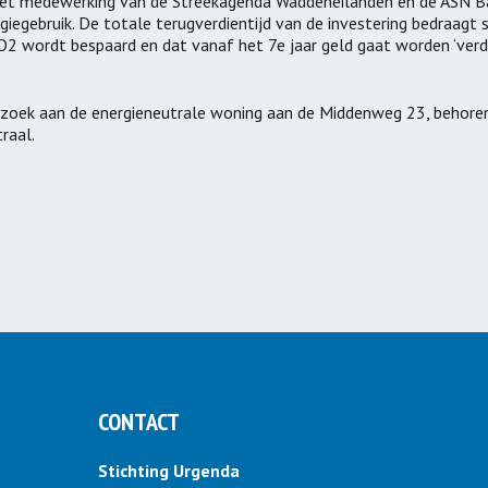
 met medewerking van de Streekagenda Waddeneilanden en de ASN Ba
giegebruik. De totale terugverdientijd van de investering bedraagt 
 CO2 wordt bespaard en dat vanaf het 7e jaar geld gaat worden ‘verdi
zoek aan de energieneutrale woning aan de Middenweg 23, behoren
raal.
CONTACT
Stichting Urgenda