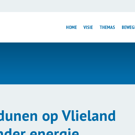
HOME
VISIE
THEMAS
BEWEG
Introductie
Introductie
ntrum
Luchtvaart
Wijmond: van s
Wonen
mens centraal
Elfwegentocht
ouwen
Factsheet Tata
Low Car Diet
rale Huizen
Duurzame Wad
dunen op Vlieland
Verduurzaming
volutie
Mobiliteitsbeleid
Circulair Fryslâ
nder energie
Texel Gastvrij Elektrisch
Kies Duurzam