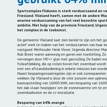
Windmolens met
draagvlak
Verduurzami
Sportcomplex Flidunen is sterk verduurzaamd en v
Carbon Bubble
Energiestrij
Friesland. Vlieland heeft, samen met de andere Wad
enorme verduurzaming van het veel bezochte sport
Emissiemonitor
Duurzaam a
ambitie. Met hulp van de provincie Friesland, Urge
het complex in de toekomst.
Duurzame o
exploitatie
De gemeente Vlieland laat zien bereid te zijn om het g
actief werk te maken van het verduurzamen van haar e
Platform D
vastgoed. Wethouder Henk Visser, Urgenda directeur Ma
Gebiedsontw
Rob Breet waren aanwezig en gaven een toelichting. Zo 
vervangen door HR++ glas met gasvulling. De baden w
Groene Allia
folieafdekking, die op rollen boven het zwembad word
met een afstandsbediening in enkele minuten kan worde
Naast besparingsmaatregelen zijn er ook zonnepanelen 
wekken. Op Vlieland is door de vele zonuren een opbren
basisopstelling van 16000 kWh, een besparing van 16000
het dak staan ‘heatpipes’ om de zonnewarmte om te z
zwembadwater en de cv-installatie.
Besparing van 64% energie