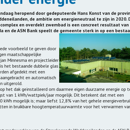
Vervoer
ng Zorghuizen
Leerpark Dordr
Samen Op Reis | Op Stap
andaag heropend door gedeputeerde Hans Konst van de provin
d Zorghuizen
Cono Kaasmake
Naar Een Beter OV
deneilanden, de ambitie om energieneutraal te zijn in 2020. 
complex en overdekt zwembad is een concreet resultaat van
anbesteden
nda en de ASN Bank speelt de gemeente sterk in op een besta
ppervlakte
oede voorbeeld te geven door
igen maatschappelijke
uurzame
rjan Minnesma en projectleider
ikkeling
is het bestaande dubbele glas
orden afgedekt met een
nties
t aangebracht en automatisch
n uitgerold.
op het dak geïnstalleerd om daarmee eigen duurzame energie op t
gst van 1 kWh/wattpiek/jaar mogelijk. Dit betekent dat met een
 kWh mogelijk is; maar liefst 12,8% van het gehele energieverbrui
etten in bruikbare hoogtemperatuurwarmte voor het verwarmen va