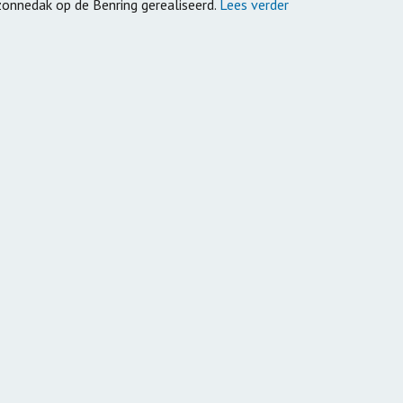
Vervoer
zonnedak op de Benring gerealiseerd.
Lees verder
ng Zorghuizen
Leerpark Dordr
Samen Op Reis | Op Stap
d Zorghuizen
Cono Kaasmake
Naar Een Beter OV
anbesteden
ppervlakte
uurzame
ikkeling
nties