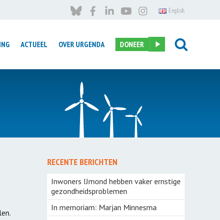
English
ING
ACTUEEL
OVER URGENDA
DONEER
Introductie
taal naar
landinzicht – grond voor
gesprek
 Steel
RECENTE BERICHTEN
7-Vinkjes Project
deneilanden
d
Inwoners IJmond hebben vaker ernstige
Meer Bomen Nu
gezondheidsproblemen
n
Kruidenrijk grasland
In memoriam: Marjan Minnesma
e Mode
en.