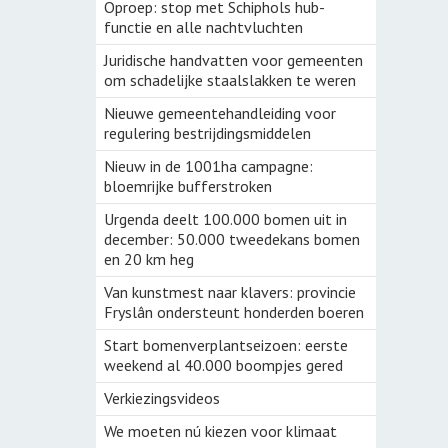
Groenbemesters
Oproep: stop met Schiphols hub-
echt
functie en alle nachtvluchten
Klaveronderzaai
rij
Juridische handvatten voor gemeenten
Bomen voor boeren
om schadelijke staalslakken te weren
Nieuwe gemeentehandleiding voor
Aardige Buren
regulering bestrijdingsmiddelen
Cambium boslandbouw
Nieuw in de 1001ha campagne:
bloemrijke bufferstroken
Streektuinen
Urgenda deelt 100.000 bomen uit in
voorBoeren
december: 50.000 tweedekans bomen
en 20 km heg
Peulenparade
Van kunstmest naar klavers: provincie
Fryslân ondersteunt honderden boeren
NieuwVers
Start bomenverplantseizoen: eerste
weekend al 40.000 boompjes gered
Verkiezingsvideos
We moeten nú kiezen voor klimaat