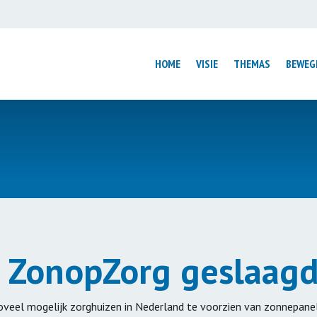
HOME
VISIE
THEMAS
BEWEG
Introductie
Introductie
ntrum
Luchtvaart
Wijmond: van s
Wonen
mens centraal
Elfwegentocht
ouwen
Factsheet Tata
Low Car Diet
rale Huizen
Duurzame Wad
t ZonopZorg geslaag
Verduurzaming
volutie
Mobiliteitsbeleid
Circulair Fryslâ
Texel Gastvrij Elektrisch
Kies Duurzam
eel mogelijk zorghuizen in Nederland te voorzien van zonnepanel