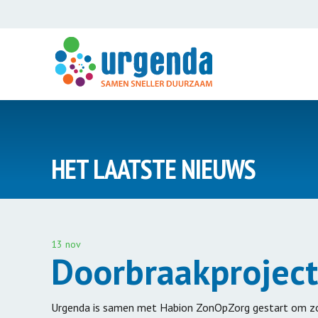
Introductie
Introductie
HET LAATSTE NIEUWS
Klimaatzaak
Expertisece
Duurzaam 
Climate Cases
Biobased b
Klimaatvragen
13 nov
Energieneut
Doorbraakprojec
54puntenplan
Schooldakre
Wij Willen Zon
ZonOpZorg
Urgenda is samen met Habion ZonOpZorg gestart om zov