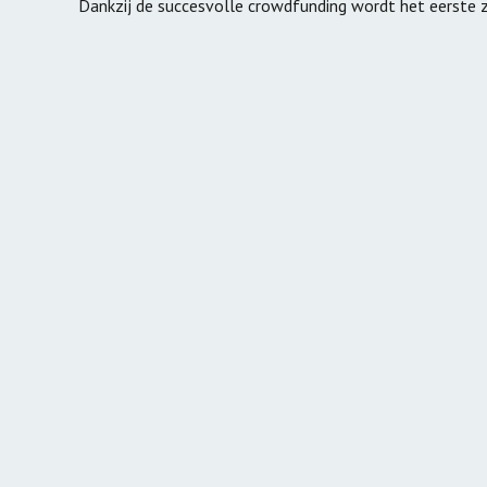
Windmolens met
Dankzij de succesvolle crowdfunding wordt het eerste 
draagvlak
Verduurzami
Carbon Bubble
Energiestrij
Emissiemonitor
Duurzaam a
Duurzame o
exploitatie
Platform D
Gebiedsontw
Groene Allia