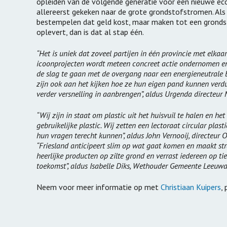
opleiden van de volgende generatie voor een nieuwe econ
allereerst gekeken naar de grote grondstofstromen. Als 
bestempelen dat geld kost, maar maken tot een grondst
oplevert, dan is dat al stap één.
“Het is uniek dat zoveel partijen in één provincie met elka
icoonprojecten wordt meteen concreet actie ondernomen en
de slag te gaan met de overgang naar een energieneutrale 
zijn ook aan het kijken hoe ze hun eigen pand kunnen verd
verder versnelling in aanbrengen”, aldus Urgenda directeu
“Wij zijn in staat om plastic uit het huisvuil te halen en he
gebruikelijke plastic. Wij zetten een lectoraat circular pla
hun vragen terecht kunnen”, aldus John Vernooij, directeur 
“Friesland anticipeert slim op wat gaat komen en maakt str
heerlijke producten op zilte grond en verrast iedereen op t
toekomst”, aldus Isabelle Diks, Wethouder Gemeente Leeuwa
Neem voor meer informatie op met
Christiaan Kuipers
,