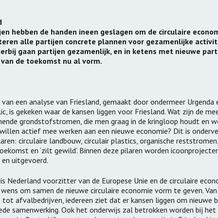
Vervoer
ng Zorghuizen
Leerpark Dordr
Samen Op Reis | Op Stap
d
d Zorghuizen
Cono Kaasmake
Naar Een Beter OV
ijen hebben de handen ineen geslagen om de circulaire econo
teren alle partijen concrete plannen voor gezamenlijke activi
anbesteden
Hierbij gaan partijen gezamenlijk, en in ketens met nieuwe part
 van de toekomst nu al vorm.
ppervlakte
uurzame
s van een analyse van Friesland, gemaakt door ondermeer Urgenda 
ikkeling
c, is gekeken waar de kansen liggen voor Friesland. Wat zijn de me
ende grondstofstromen, die men graag in de kringloop houdt en w
nties
 willen actief mee werken aan een nieuwe economie? Dit is onderv
pilaren: circulaire landbouw, circulair plastics, organische reststrome
oekomst en ‘zilt gewild’. Binnen deze pilaren worden icoonprojecte
 en uitgevoerd.
is Nederland voorzitter van de Europese Unie en de circulaire econ
 de wens om samen de nieuwe circulaire economie vorm te geven. Van
ot afvalbedrijven, iedereen ziet dat er kansen liggen om nieuwe 
ede samenwerking. Ook het onderwijs zal betrokken worden bij het