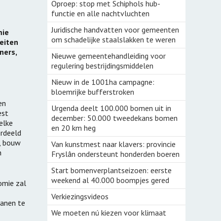
Groenbemesters
Oproep: stop met Schiphols hub-
echt
functie en alle nachtvluchten
Klaveronderzaai
rij
Juridische handvatten voor gemeenten
mie
Bomen voor boeren
om schadelijke staalslakken te weren
teiten
ners,
Nieuwe gemeentehandleiding voor
Aardige Buren
regulering bestrijdingsmiddelen
Cambium boslandbouw
Nieuw in de 1001ha campagne:
bloemrijke bufferstroken
Streektuinen
en
Urgenda deelt 100.000 bomen uit in
est
voorBoeren
december: 50.000 tweedekans bomen
elke
en 20 km heg
erdeeld
Peulenparade
n, bouw
Van kunstmest naar klavers: provincie
n
Fryslân ondersteunt honderden boeren
NieuwVers
Start bomenverplantseizoen: eerste
weekend al 40.000 boompjes gered
omie zal
Verkiezingsvideos
banen te
We moeten nú kiezen voor klimaat