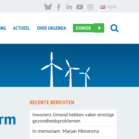
English
ING
ACTUEEL
OVER URGENDA
DONEER
Introductie
taal naar
landinzicht – grond voor
gesprek
 Steel
RECENTE BERICHTEN
7-Vinkjes Project
deneilanden
orm
Inwoners IJmond hebben vaker ernstige
Meer Bomen Nu
gezondheidsproblemen
n
Kruidenrijk grasland
In memoriam: Marjan Minnesma
e Mode