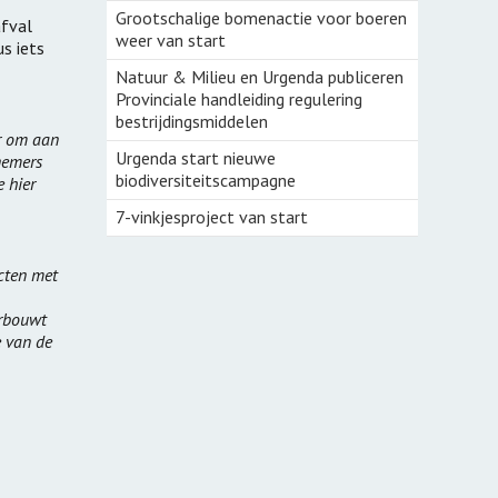
Grootschalige bomenactie voor boeren
afval
weer van start
s iets
Natuur & Milieu en Urgenda publiceren
Provinciale handleiding regulering
1
bestrijdingsmiddelen
r om aan
Urgenda start nieuwe
nemers
biodiversiteitscampagne
 hier
7-vinkjesproject van start
ucten met
erbouwt
e van de