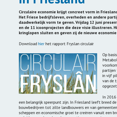
Windmolens met
draagvlak
Verduurzami
Circulaire economie krijgt concreet vorm in Frieslan
Carbon Bubble
Energiestrij
Het Friese bedrijfsleven, overheden en andere part
daadwerkelijk vorm te geven. Vrijdag 12 juni presen
Emissiemonitor
Duurzaam a
en de 11 icoonprojecten die deze visie illustreren. 
kringlopen sluiten en geven zij de nieuwe economie
Duurzame o
exploitatie
Download
hier
het rapport Fryslan circulair
Platform D
Op basi
Gebiedsontw
Metaboli
voorkom
Groene Allia
partijen
in vijf 
van de t
opgezet
In 2016 
een belangrijk speerpunt zijn. In Friesland leeft breed
bouwbedrijven tot zilte landbouwers en van gemeenten t
scheppen en economische groei te creëren vanuit een br