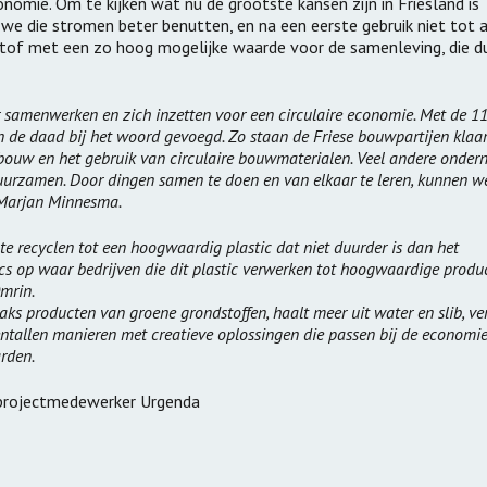
omie. Om te kijken wat nu de grootste kansen zijn in Friesland is
we die stromen beter benutten, en na een eerste gebruik niet tot 
of met een zo hoog mogelijke waarde voor de samenleving, die du
ar samenwerken en zich inzetten voor een circulaire economie. Met de 1
 de daad bij het woord gevoegd. Zo staan de Friese bouwpartijen klaa
bouw en het gebruik van circulaire bouwmaterialen. Veel andere onder
uurzamen. Door dingen samen te doen en van elkaar te leren, kunnen we
r Marjan Minnesma.
t te recyclen tot een hoogwaardig plastic dat niet duurder is dan het
stics op waar bedrijven die dit plastic verwerken tot hoogwaardige prod
Omrin.
aks producten van groene grondstoffen, haalt meer uit water en slib, v
ientallen manieren met creatieve oplossingen die passen bij de economi
rden.
 projectmedewerker Urgenda