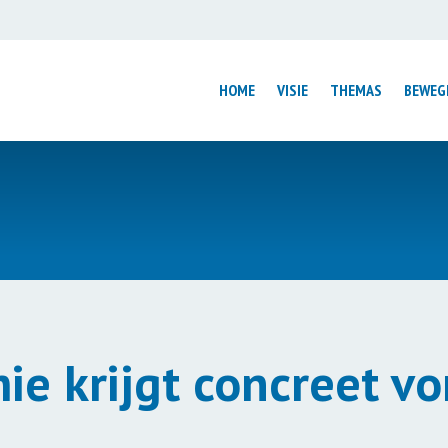
HOME
VISIE
THEMAS
BEWEG
Introductie
Introductie
ntrum
Luchtvaart
Wijmond: van s
Wonen
mens centraal
Elfwegentocht
ouwen
Factsheet Tata
Low Car Diet
rale Huizen
Duurzame Wad
ie krijgt concreet v
Verduurzaming
volutie
Mobiliteitsbeleid
Circulair Fryslâ
Texel Gastvrij Elektrisch
Kies Duurzam