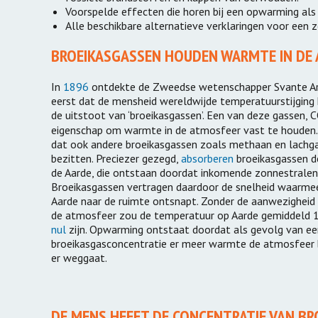
Windmolens met
Voorspelde effecten die horen bij een opwarming al
draagvlak
Verduurzami
Alle beschikbare alternatieve verklaringen voor een z
Carbon Bubble
Energiestrij
BROEIKASGASSEN HOUDEN WARMTE IN DE
Emissiemonitor
Duurzaam a
In
1896
ontdekte de Zweedse wetenschapper Svante Ar
Duurzame o
eerst dat de mensheid wereldwijde temperatuurstijging
exploitatie
de uitstoot van ‘broeikasgassen’. Een van deze gassen, 
eigenschap om warmte in de atmosfeer vast te houden.
Platform D
dat ook andere broeikasgassen zoals methaan en lachg
Gebiedsontw
bezitten. Preciezer gezegd,
absorberen
broeikasgassen d
de Aarde, die ontstaan doordat inkomende zonnestrale
Groene Allia
Broeikasgassen vertragen daardoor de snelheid waarm
Aarde naar de ruimte ontsnapt. Zonder de aanwezigheid 
de atmosfeer zou de temperatuur op Aarde gemiddeld 
nul
zijn. Opwarming ontstaat doordat als gevolg van ee
broeikasgasconcentratie er meer warmte de atmosfeer
er weggaat.
DE MENS HEEFT DE CONCENTRATIE VAN B