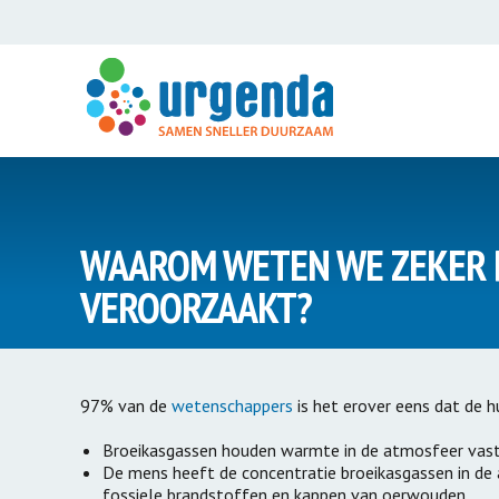
Introductie
Introductie
WAAROM WETEN WE ZEKER 
Klimaatzaak
Expertisece
VEROORZAAKT?
Duurzaam 
Climate Cases
Biobased b
Klimaatvragen
Energieneut
97% van de
wetenschappers
is het erover eens dat de 
54puntenplan
Schooldakre
Broeikasgassen houden warmte in de atmosfeer vast
Wij Willen Zon
De mens heeft de concentratie broeikasgassen in de 
ZonOpZorg
fossiele brandstoffen en kappen van oerwouden.