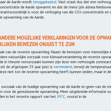
naar de Aarde wordt
teruggekaatst
. Vast staat dus dat een verhoo
concentratie de Aarde opwarmt en dat de mens (zie alinea hierbove
verantwoordelijk is voor de verhoging van die CO
-concentratie en 
2
de opwarming van de Aarde.
ANDERE MOGELIJKE VERKLARINGEN VOOR DE OPWA
BLIJKEN BEWEZEN ONJUIST TE ZIJN
aak van de recente opwarming. Naast de bewijzen voor menselijke 
dere natuurlijke oorzaak voor klimaatverandering de recente opwa
e in theorie veroorzaakt kunnen zijn door een verhoogde zonneacti
it de afgelopen 35 jaar juist is
verminderd
, terwijl de temperatuur
deze niet tot de recente opwarming heeft kunnen leiden, maar in d
s oorzaak van de huidige opwarming van de Aarde en geen van de m
ven voor de gerealiseerde opwarming. Meer uitgebreide informatie o
en in het recente rapport van het
IPCC
, vooral in de