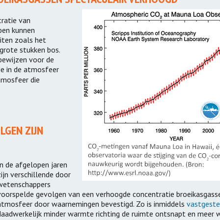
tratie van
ben kunnen
eiten zoals het
 grote stukken bos.
 bewijzen voor de
ie in de atmosfeer
tmosfeer die
LGEN ZIJN
In de afgelopen jaren
zijn verschillende door
wetenschappers
voorspelde gevolgen van een verhoogde concentratie broeikasgasse
atmosfeer door waarnemingen bevestigd. Zo is inmiddels
vastgeste
daadwerkelijk minder warmte richting de ruimte ontsnapt en meer