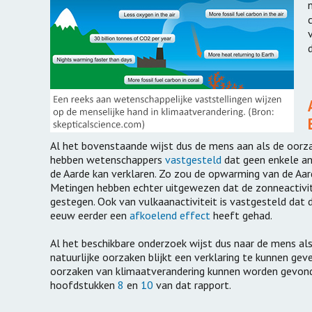
Al het bovenstaande wijst dus de mens aan als de oorz
hebben wetenschappers
vastgesteld
dat geen enkele an
de Aarde kan verklaren. Zo zou de opwarming van de Aard
Metingen hebben echter uitgewezen dat de zonneactivite
gestegen. Ook van vulkaanactiviteit is vastgesteld dat 
eeuw eerder een
afkoelend effect
heeft gehad.
Al het beschikbare onderzoek wijst dus naar de mens al
natuurlijke oorzaken blijkt een verklaring te kunnen ge
oorzaken van klimaatverandering kunnen worden gevond
hoofdstukken
8
en
10
van dat rapport.