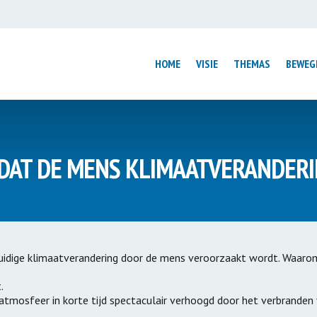
HOME
VISIE
THEMAS
BEWEG
Introductie
Introductie
DAT DE MENS KLIMAATVERANDER
ntrum
Luchtvaart
Wijmond: van s
Wonen
mens centraal
Elfwegentocht
ouwen
Factsheet Tata
Low Car Diet
rale Huizen
Duurzame Wad
huidige klimaatverandering door de mens veroorzaakt wordt. Waaro
Verduurzaming
volutie
Mobiliteitsbeleid
Circulair Fryslâ
.
atmosfeer in korte tijd spectaculair verhoogd door het verbranden
Texel Gastvrij Elektrisch
Kies Duurzam