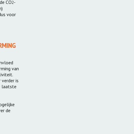
gde CO
-
2
n)
dus voor
RMING
invloed
rming van
viteit.
 verder is
e laatste
ogelijke
ver de