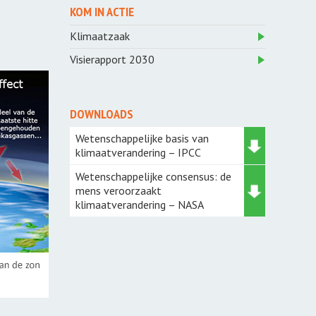
Groenbemesters
KOM IN ACTIE
echt
Klaveronderzaai
Klimaatzaak
rij
Bomen voor boeren
Visierapport 2030
Aardige Buren
Cambium boslandbouw
DOWNLOADS
Streektuinen
Wetenschappelijke basis van
klimaatverandering – IPCC
voorBoeren
Wetenschappelijke consensus: de
mens veroorzaakt
Peulenparade
klimaatverandering – NASA
NieuwVers