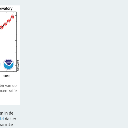
n in de
ld
dat er
 warmte