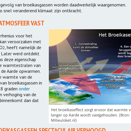
Vervoer
s gevolg van broeikasgassen worden daadwerkelijk waargenomen.
ng Zorghuizen
Leerpark Dordr
o snel veranderend klimaat zijn ontkracht.
Samen Op Reis | Op Stap
d Zorghuizen
Cono Kaasmake
Naar Een Beter OV
 ATMOSFEER VAST
anbesteden
rhenius voor het
ppervlakte
 kan veroorzaken met
CO
, heeft namelijk de
2
 Later werd ontdekt
uurzame
as deze eigenschap
ikkeling
e warmtestralen van
n de Aarde opwarmen.
nties
ee warmte van de
van broeikasgassen in
18 graden
onder
n verhoging van de
 binnenkomt dan dat
ROEIKASGASSEN SPECTACULAIR VERHOOGD