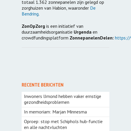
totaal 1.362 zonnepanelen zijn gelegd op
zorghuizen van Habion, waaronder
De
Bendring
.
ZonOpZorg
is een initiatief van
duurzaamheidsorganisatie
Urgenda
en
crowdfundingsplatform
ZonnepanelenDelen:
https:/
RECENTE BERICHTEN
Inwoners IJmond hebben vaker ernstige
gezondheidsproblemen
In memoriam: Marjan Minnesma
Oproep: stop met Schiphols hub-functie
en alle nachtvluchten